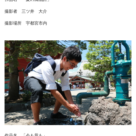
撮影者 三ツ井 大介
撮影場所 宇都宮市内
作品名 「今も昔も」