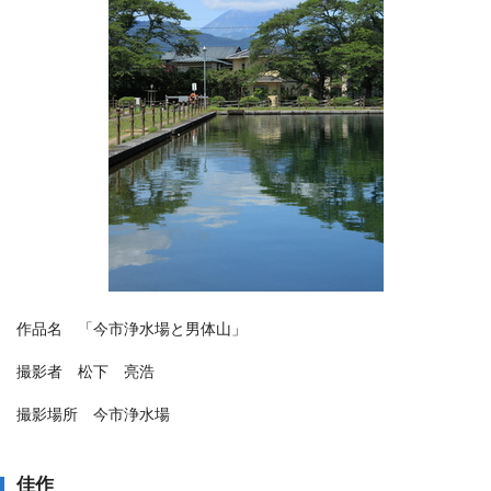
作品名 「今市浄水場と男体山」
撮影者 松下 亮浩
撮影場所 今市浄水場
佳作