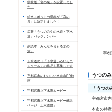
学校版「宮の泉」を設置しまし
た！
給水スポットの愛称が「宮の
泉」に決定しました！
広報「うつのみやの水道・下水
道」バックナンバー
副読本「みんなをまもる水の
旅」
宇都
下水道の日「下水道いろいろコ
ンクール」の作品を募集します
うつのみ
宇都宮市のおいしい水道水PR動
画
「うつの
宇都宮市上下水道ムービー
宇都宮市内
宇都宮市上下水道ムービー解説
ページ「上水道篇」
本市の特産