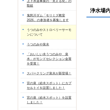
上下水道事業の「見える化」の
取組
浄水場
鬼怒川ダム「モリミズ教室
2026」の参加者を募集します
うつのみやストロベリーサーモ
ンについて
うつのみや泉水
「おいしい水うつのみや 泉
水」がモンドセレクション金賞
を受賞！
スパークリング泉水が新登場！
宮の泉（給水スポット）にカプ
セルトイを設置しました！
宮の泉（給水スポット）を設置
しました！