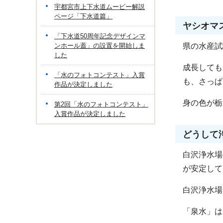
宇都宮市上下水道ムービー解説
ページ「下水道篇」
ヤシオ
「下水道50周年記念デザインマ
ンホール蓋」の設置を開始しま
県の水産試
した
成長しても
「水のフォトコンテスト」入賞
も、さっぱ
作品が決定しました
身の色が栃
第2回「水のフォトコンテスト」
入賞作品が決定しました
どうして
白沢浄水場
が安定して
白沢浄水場
「泉水」は