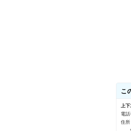
こ
上下
電話番
住所：