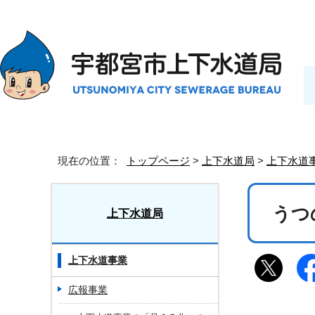
現在の位置：
トップページ
>
上下水道局
>
上下水道
うつ
上下水道局
上下水道事業
広報事業