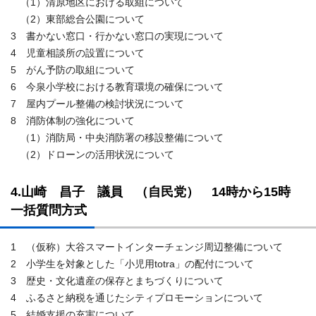
（1）清原地区における取組について
（2）東部総合公園について
3 書かない窓口・行かない窓口の実現について
4 児童相談所の設置について
5 がん予防の取組について
6 今泉小学校における教育環境の確保について
7 屋内プール整備の検討状況について
8 消防体制の強化について
（1）消防局・中央消防署の移設整備について
（2）ドローンの活用状況について
4.山崎 昌子 議員 （自民党） 14時から15時
一括質問方式
1 （仮称）大谷スマートインターチェンジ周辺整備について
2 小学生を対象とした「小児用totra」の配付について
3 歴史・文化遺産の保存とまちづくりについて
4 ふるさと納税を通じたシティプロモーションについて
5 結婚支援の充実について