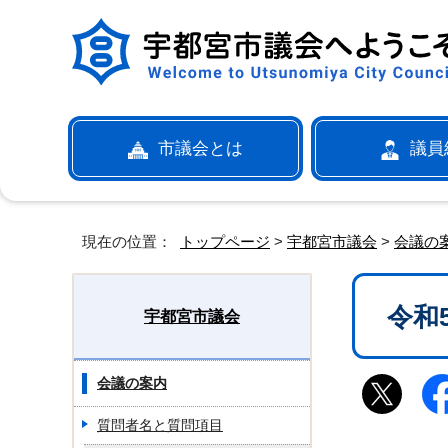
市議会とは
議員
現在の位置：
トップページ
>
宇都宮市議会
>
会議の
令和
宇都宮市議会
会議の案内
質問者名と質問項目