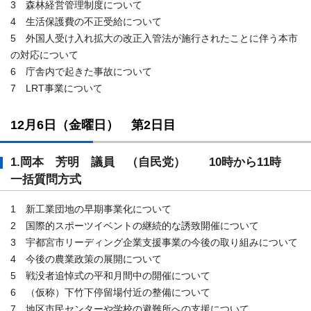
3 森林経営管理制度について
4 生活保護費の不正受給について
5 外国人受け入れ拡大の改正入管法が施行されたことに伴う本市
の対応について
6 庁舎内で起きた事故について
7 LRT事業について
12月6日（金曜日） 第2日目
1.岡本 芳明 議員 （自民党） 10時から11時
一括質問方式
1 新工業団地の早期事業化について
2 国際的スポーツイベントの継続的な誘致開催について
3 宇都宮市リーディング企業支援事業の今後の取り組みについて
4 今後の農業政策の展開について
5 戦没者追悼式の平和月間中の開催について
6 （仮称）下竹下停留場付近の整備について
7 地区市民センターや学校の避難所への支援について