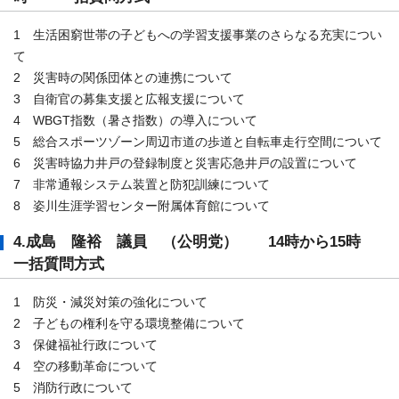
1 生活困窮世帯の子どもへの学習支援事業のさらなる充実につい
て
2 災害時の関係団体との連携について
3 自衛官の募集支援と広報支援について
4 WBGT指数（暑さ指数）の導入について
5 総合スポーツゾーン周辺市道の歩道と自転車走行空間について
6 災害時協力井戸の登録制度と災害応急井戸の設置について
7 非常通報システム装置と防犯訓練について
8 姿川生涯学習センター附属体育館について
4.成島 隆裕 議員 （公明党） 14時から15時
一括質問方式
1 防災・減災対策の強化について
2 子どもの権利を守る環境整備について
3 保健福祉行政について
4 空の移動革命について
5 消防行政について