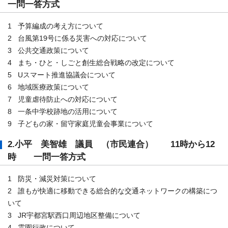
一問一答方式
1 予算編成の考え方について
2 台風第19号に係る災害への対応について
3 公共交通政策について
4 まち・ひと・しごと創生総合戦略の改定について
5 Uスマート推進協議会について
6 地域医療政策について
7 児童虐待防止への対応について
8 一条中学校跡地の活用について
9 子どもの家・留守家庭児童会事業について
2.小平 美智雄 議員 （市民連合） 11時から12
時 一問一答方式
1 防災・減災対策について
2 誰もが快適に移動できる総合的な交通ネットワークの構築につ
いて
3 JR宇都宮駅西口周辺地区整備について
4 霊園行政について