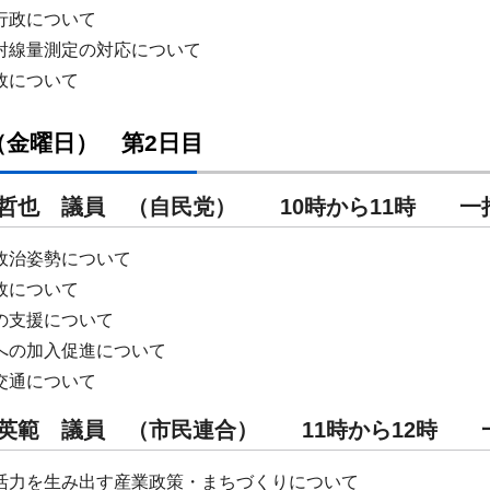
行政について
射線量測定の対応について
政について
（金曜日） 第2日目
野 哲也 議員 （自民党） 10時から11時
政治姿勢について
政について
の支援について
への加入促進について
交通について
塚 英範 議員 （市民連合） 11時から1
活力を生み出す産業政策・まちづくりについて