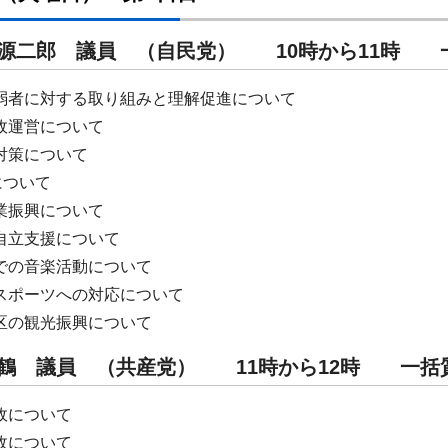
本 源二郎 議員 （自民党） 10時から11
弱者に対する取り組みと理解促進について
政運営について
対策について
について
業振興について
自立支援について
での音楽活動について
スポーツへの対応について
区の観光振興について
 千鶴 議員 （共産党） 11時から12時 
政について
政について