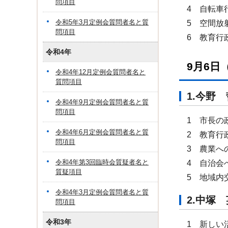
問項目
4 自転車
令和5年3月定例会質問者名と質
5 空間放
問項目
6 教育行
令和4年
9月6日
令和4年12月定例会質問者名と
質問項目
1.今
令和4年9月定例会質問者名と質
問項目
1 市長の
令和4年6月定例会質問者名と質
2 教育行
問項目
3 農業へ
令和4年第3回臨時会質疑者名と
4 自治会
質疑項目
5 地域内
令和4年3月定例会質問者名と質
2.中
問項目
令和3年
1 新しい