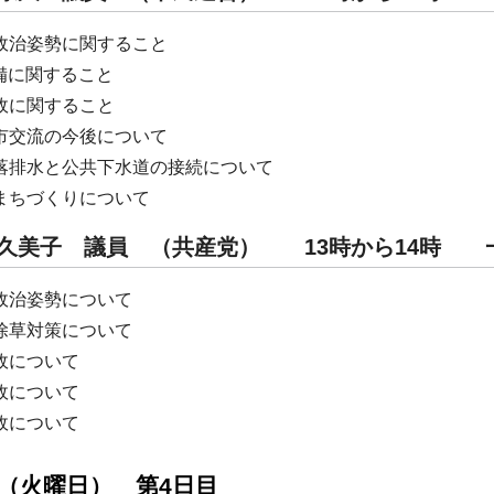
政治姿勢に関すること
整備に関すること
政に関すること
市交流の今後について
落排水と公共下水道の接続について
まちづくりについて
田 久美子 議員 （共産党） 13時から14
政治姿勢について
除草対策について
政について
政について
政について
日（火曜日） 第4日目