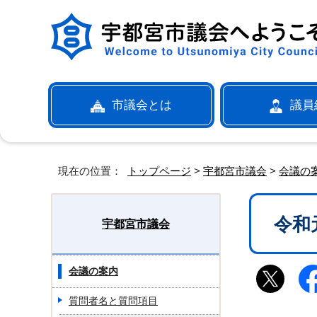
市議会とは
議員
現在の位置：
トップページ
>
宇都宮市議会
>
会議の
令和
宇都宮市議会
会議の案内
質問者名と質問項目