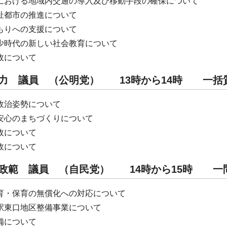
における地域内交通の導入及び移動手段の確保について
祉都市の推進について
もりへの支援について
少時代の新しい社会教育について
政について
沢 力 議員 （公明党） 13時から14時 
政治姿勢について
安心のまちづくりについて
政について
政について
 政範 議員 （自民党） 14時から15時 一
育・保育の無償化への対応について
駅東口地区整備事業について
備について