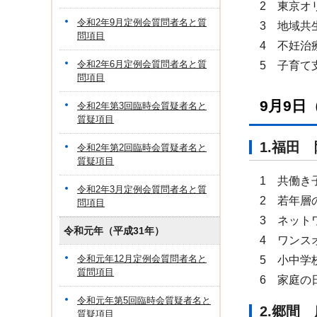
2 東京オ
令和2年9月定例会質問者名と質
3 地域共
問項目
4 不妊治
令和2年6月定例会質問者名と質
5 子育て
問項目
9月9日
令和2年第3回臨時会質疑者名と
質疑項目
1.福
令和2年第2回臨時会質疑者名と
質疑項目
1 共働き
令和2年3月定例会質問者名と質
2 若年層
問項目
3 ネット
令和元年（平成31年）
4 ワンス
令和元年12月定例会質問者名と
5 小中学
質問項目
6 家庭の
令和元年第5回臨時会質疑者名と
2.郷
質疑項目