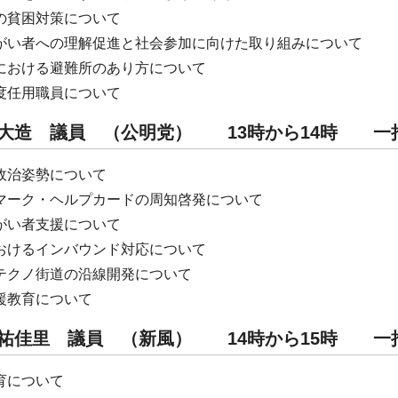
の貧困対策について
がい者への理解促進と社会参加に向けた取り組みについて
における避難所のあり方について
度任用職員について
野 大造 議員 （公明党） 13時から14時
政治姿勢について
マーク・ヘルプカードの周知啓発について
がい者支援について
おけるインバウンド対応について
テクノ街道の沿線開発について
援教育について
木 祐佳里 議員 （新風） 14時から15時
育について