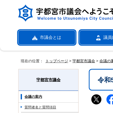
市議会とは
議員
現在の位置：
トップページ
>
宇都宮市議会
>
会議の
令和
宇都宮市議会
会議の案内
質問者名と質問項目