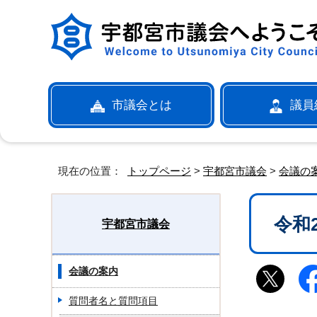
市議会とは
議員
現在の位置：
トップページ
>
宇都宮市議会
>
会議の
令和
宇都宮市議会
会議の案内
質問者名と質問項目