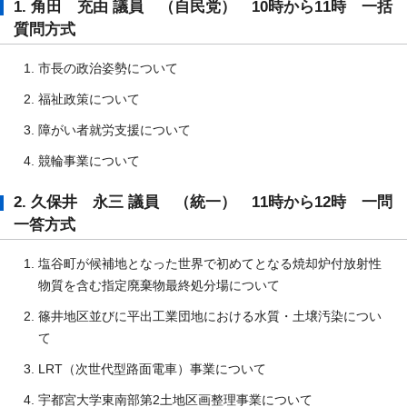
1. 角田 充由 議員 （自民党） 10時から11時 一括
質問方式
市長の政治姿勢について
福祉政策について
障がい者就労支援について
競輪事業について
2. 久保井 永三 議員 （統一） 11時から12時 一問
一答方式
塩谷町が候補地となった世界で初めてとなる焼却炉付放射性
物質を含む指定廃棄物最終処分場について
篠井地区並びに平出工業団地における水質・土壌汚染につい
て
LRT（次世代型路面電車）事業について
宇都宮大学東南部第2土地区画整理事業について