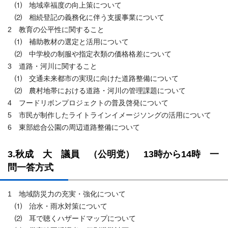
⑴ 地域幸福度の向上策について
⑵ 相続登記の義務化に伴う支援事業について
2 教育の公平性に関すること
⑴ 補助教材の選定と活用について
⑵ 中学校の制服や指定衣類の価格格差について
3 道路・河川に関すること
⑴ 交通未来都市の実現に向けた道路整備について
⑵ 農村地帯における道路・河川の管理課題について
4 フードリボンプロジェクトの普及啓発について
5 市民が制作したライトラインイメージソングの活用について
6 東部総合公園の周辺道路整備について
3.秋成 大 議員 （公明党） 13時から14時 一
問一答方式
1 地域防災力の充実・強化について
⑴ 治水・雨水対策について
⑵ 耳で聴くハザードマップについて