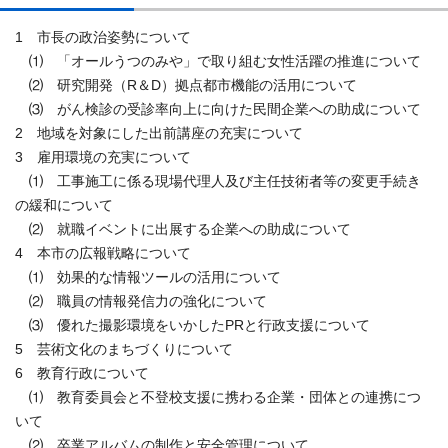
1 市長の政治姿勢について
⑴ 「オールうつのみや」で取り組む女性活躍の推進について
⑵ 研究開発（R＆D）拠点都市機能の活用について
⑶ がん検診の受診率向上に向けた民間企業への助成について
2 地域を対象にした出前講座の充実について
3 雇用環境の充実について
⑴ 工事施工に係る現場代理人及び主任技術者等の変更手続き
の緩和について
⑵ 就職イベントに出展する企業への助成について
4 本市の広報戦略について
⑴ 効果的な情報ツールの活用について
⑵ 職員の情報発信力の強化について
⑶ 優れた撮影環境をいかしたPRと行政支援について
5 芸術文化のまちづくりについて
6 教育行政について
⑴ 教育委員会と不登校支援に携わる企業・団体との連携につ
いて
⑵ 卒業アルバムの制作と安全管理について