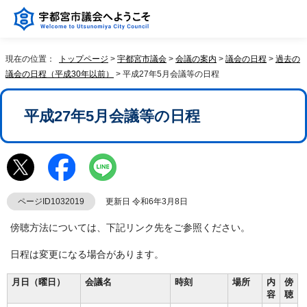
現在の位置：
トップページ
>
宇都宮市議会
>
会議の案内
>
議会の日程
>
過去の
議会の日程（平成30年以前）
> 平成27年5月会議等の日程
平成27年5月会議等の日程
ページID1032019
更新日 令和6年3月8日
傍聴方法については、下記リンク先をご参照ください。
日程は変更になる場合があります。
月日（曜日）
会議名
時刻
場所
内
傍
容
聴