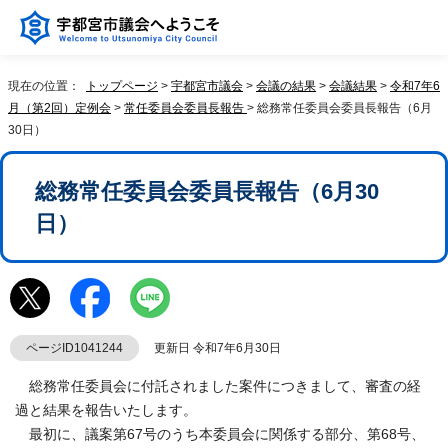
現在の位置：
トップページ
>
宇都宮市議会
>
会議の結果
>
会議結果
>
令和7年6
月（第2回）定例会
>
常任委員会委員長報告
> 総務常任委員会委員長報告（6月
30日）
総務常任委員会委員長報告（6月30
日）
ページID1041244
更新日 令和7年6月30日
総務常任委員会に付託されました案件につきまして、審査の経
過と結果を報告いたします。
最初に、議案第67号のうち本委員会に関係する部分、第68号、