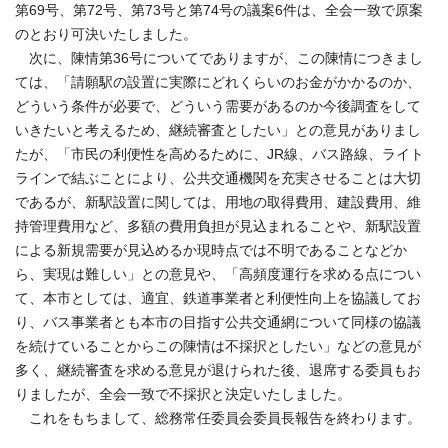
第69号、第72号、第73号と第74号の議案6件は、全会一致で原案
のとおり可決いたしました。
次に、陳情第36号についてでありますが、この陳情につきまし
ては、「請願駅の設置に実際にどれくらいのお金がかかるのか、
どういう条件が必要で、どういう需要があるのか今後調査をして
いきたいと考えるため、継続審査としたい」との意見がありまし
たが、「市民の利便性を高めるために、JR線、バス路線、ライト
ラインで結ぶことにより、公共交通機関を充実させることは大切
であるが、新駅設置に関しては、用地の取得費用、建設費用、維
持管理費用など、多額の費用負担が見込まれることや、新駅設置
による新規需要が見込めるか現時点では不明であることなどか
ら、実現は難しい」との意見や、「高頻度運行を求める点につい
て、本市としては、適宜、鉄道事業者と利便性向上を協議してお
り、バス事業者とも本市の目指す公共交通網について同様の協議
を続けていることからこの陳情は不採択としたい」などの意見が
多く、継続審査を求める意見が退けられた後、退席する委員もお
りましたが、全会一致で不採択と決定いたしました。
これをもちまして、総務常任委員会委員長報告を終わります。