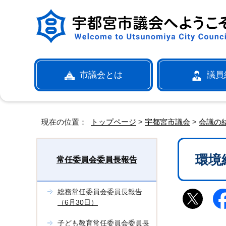
市議会とは
議員
現在の位置：
トップページ
>
宇都宮市議会
>
会議の
環境
常任委員会委員長報告
総務常任委員会委員長報告
（6月30日）
子ども教育常任委員会委員長