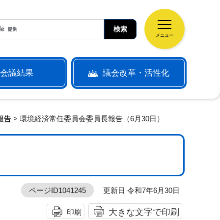
メニュー
会議結果
議会改革・活性化
報告
> 環境経済常任委員会委員長報告（6月30日）
）
ページID1041245
更新日 令和7年6月30日
大きな文字で印刷
印刷