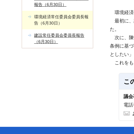
報告（6月30日）
環境経済
環境経済常任委員会委員長報
最初に、議
告（6月30日）
た。
建設常任委員会委員長報告
次に、陳情
（6月30日）
条例に基づ
としたい」
これをも
こ
議会
電話番