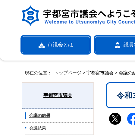
市議会とは
議員
現在の位置：
トップページ
>
宇都宮市議会
>
会議の
令和
宇都宮市議会
会議の結果
会議結果