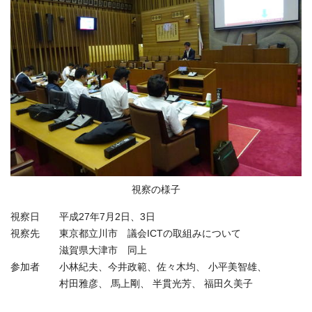
視察の様子
視察日 平成27年7月2日、3日
視察先 東京都立川市 議会ICTの取組みについて
滋賀県大津市 同上
参加者 小林紀夫、今井政範、佐々木均、 小平美智雄、
村田雅彦、 馬上剛、 半貫光芳、 福田久美子