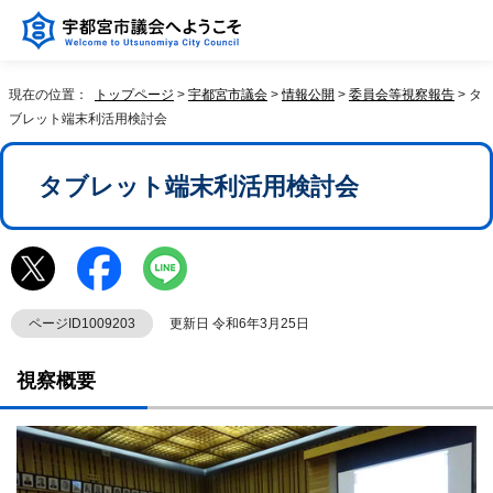
現在の位置：
トップページ
>
宇都宮市議会
>
情報公開
>
委員会等視察報告
> タ
ブレット端末利活用検討会
タブレット端末利活用検討会
ページID1009203
更新日 令和6年3月25日
視察概要