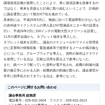
議場放送設備が故障したことにより、単に放送設備を改修するの
ではなく、将来を見据えた計画に取り組むということで、計画的
に議会運営において順次ICT化を進めている。
具体的には、平成25年5月に、無線に比べて電波障害が少ないなど
の赤外線マイクシステムの導入及び47型液晶モニター等の設置を
行い、平成26年2月に150インチの電動大型スクリーンを設置し、
11月の通常会議から、タブレット端末を導入した。
タブレット端末を活用し、議会のスケジュールやファイル管理並
びに災害時の情報収集・緊急連絡等で使用するメールや掲示板な
どについては、グループウェアを導入し、資料の保存はクラウド
を使用している点は、広範な活用を図る上で参考になった。
また、紙ベースで配っていた資料が電子化され、経費の削減や議
案の修正等にかかる人的・経費的面の削減が図られ、議会運営が
非常に効率化されてきている点は、参考になった。
このページに関する
お問い合わせ
議会事務局 総務課
電話番号：028-632-2604 ファクス：028-632-2613