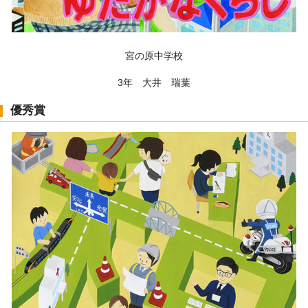
宮の原中学校
3年 大井 瑞葉
優秀賞