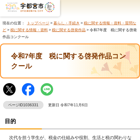
現在の位置：
トップページ
>
暮らし・手続き
>
税に関する情報・資料・質問な
ど
>
税に関する情報・資料
>
税に関する啓発作品
> 令和7年度 税に関する啓発
作品コンクール
令和7年度 税に関する啓発作品コン
クール
ページID1036331
更新日 令和7年11月6日
目的
次代を担う学生が、税金の仕組みや役割、生活と税の関わりな