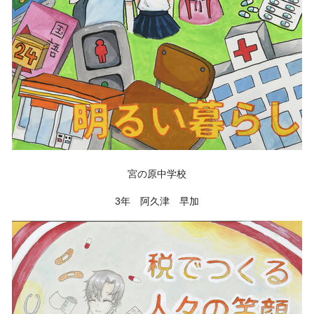
宮の原中学校
3年 阿久津 早加