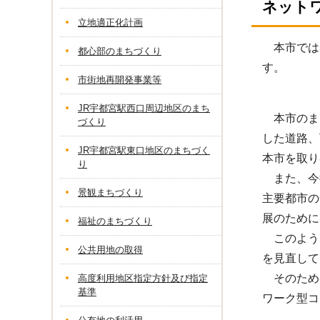
ネット
立地適正化計画
本市では、
都心部のまちづくり
す。
市街地再開発事業等
JR宇都宮駅西口周辺地区のまち
本市のま
づくり
した道路、
JR宇都宮駅東口地区のまちづく
本市を取り
り
また、今
景観まちづくり
主要都市の
展のために
福祉のまちづくり
このよう
公共用地の取得
を見直して
そのため
高度利用地区指定方針及び指定
基準
ワーク型コ