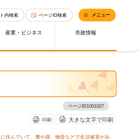
メニュー
ト内検索
ページID検索
産業・ビジネス
市政情報
ページID1001027
大きな文字で印刷
印刷
裏に住んでいて、糞や尿、物音などで生活被害があ