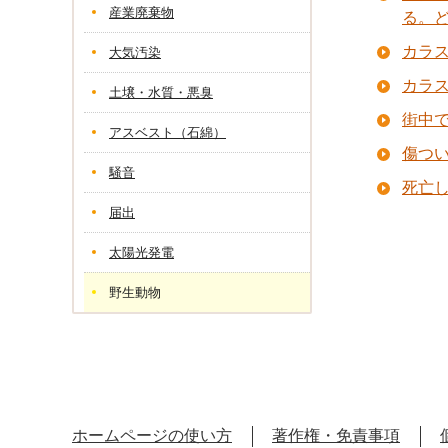
産業廃棄物
る。
カラ
大気汚染
カラ
土壌・水質・悪臭
街中
アスベスト（石綿）
傷つ
騒音
死亡
届出
太陽光発電
野生動物
ホームページの使い方
著作権・免責事項