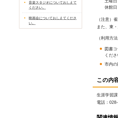
土曜日
音楽スタジオについておしえて
休館日
ください。
映画会についておしえてくださ
（注意）雀
い。
また、東・
（利用方法
図書コ
くださ
市内の
この内
生涯学習課
電話：028-
関連情