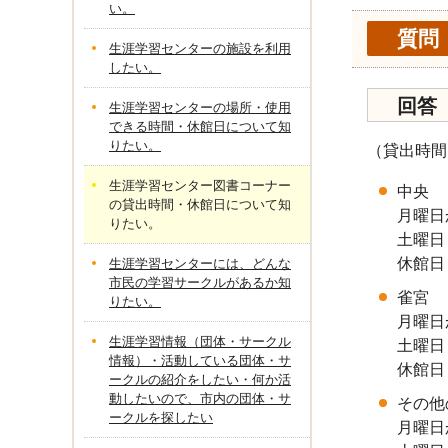
い。
質問
生涯学習センターの施設を利用
したい。
回答
生涯学習センターの場所・使用
できる時間・休館日について知
りたい。
（貸出時間
生涯学習センター図書コーナー
中央
の貸出時間・休館日について知
月曜日
りたい。
土曜日
休館日
生涯学習センターには、どんな
市民の学習サークルがあるか知
雀宮
りたい。
月曜日
生涯学習情報（団体・サークル
土曜日
情報）・活動している団体・サ
休館日
ークルの紹介をしたい・何か活
動したいので、市内の団体・サ
その他
ークルを探したい
月曜日