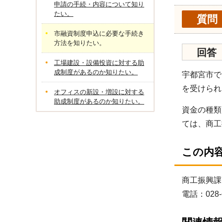
申請の手続・内容について知り
たい。
質問
市融資制度申込に必要な手続き
方法を知りたい。
回答
工場建設・設備投資に対する助
成制度があるのか知りたい。
宇都宮市で
を受けられ
オフィスの新設・増設に対する
助成制度があるのか知りたい。
資金の種類
ては、商工
この内
商工振興課
電話：028-