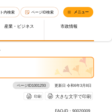
メニュー
ト内検索
ページID検索
産業・ビジネス
市政情報
。
ページID1001293
更新日 令和6年3月8日
大きな文字で印刷
印刷
FAQ-ID：90020009