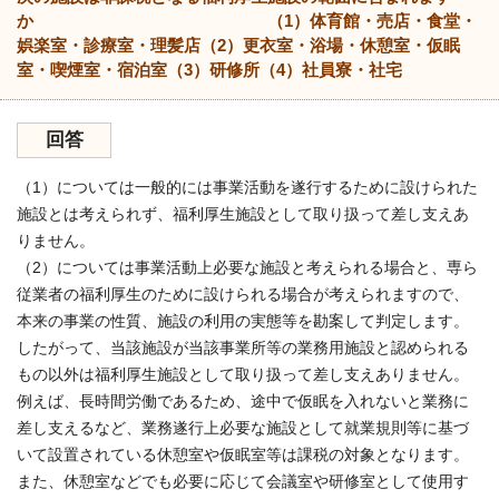
か （1）体育館・売店・食堂・
娯楽室・診療室・理髪店（2）更衣室・浴場・休憩室・仮眠
室・喫煙室・宿泊室（3）研修所（4）社員寮・社宅
回答
（1）については一般的には事業活動を遂行するために設けられた
施設とは考えられず、福利厚生施設として取り扱って差し支えあ
りません。
（2）については事業活動上必要な施設と考えられる場合と、専ら
従業者の福利厚生のために設けられる場合が考えられますので、
本来の事業の性質、施設の利用の実態等を勘案して判定します。
したがって、当該施設が当該事業所等の業務用施設と認められる
もの以外は福利厚生施設として取り扱って差し支えありません。
例えば、長時間労働であるため、途中で仮眠を入れないと業務に
差し支えるなど、業務遂行上必要な施設として就業規則等に基づ
いて設置されている休憩室や仮眠室等は課税の対象となります。
また、休憩室などでも必要に応じて会議室や研修室として使用す