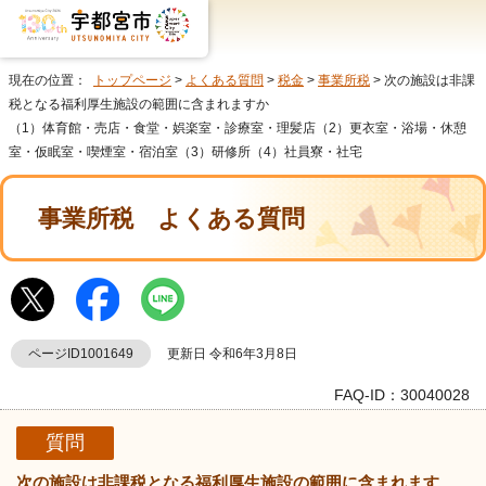
現在の位置：
トップページ
>
よくある質問
>
税金
>
事業所税
> 次の施設は非課
税となる福利厚生施設の範囲に含まれますか
（1）体育館・売店・食堂・娯楽室・診療室・理髪店（2）更衣室・浴場・休憩
室・仮眠室・喫煙室・宿泊室（3）研修所（4）社員寮・社宅
事業所税
よくある質問
ページID1001649
更新日 令和6年3月8日
FAQ-ID：30040028
質問
次の施設は非課税となる福利厚生施設の範囲に含まれます