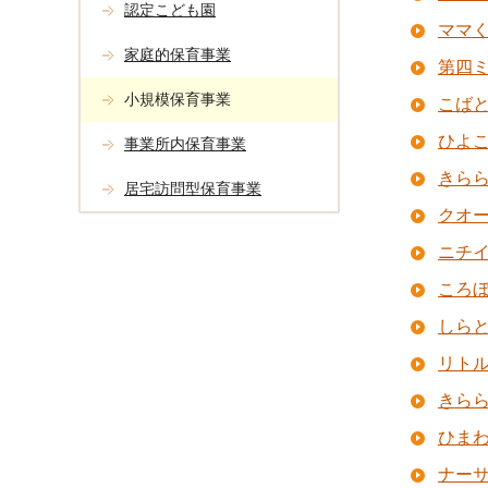
認定こども園
ママ
家庭的保育事業
第四
小規模保育事業
こば
ひよ
事業所内保育事業
きら
居宅訪問型保育事業
クオ
ニチ
ころ
しら
リト
きら
ひま
ナー