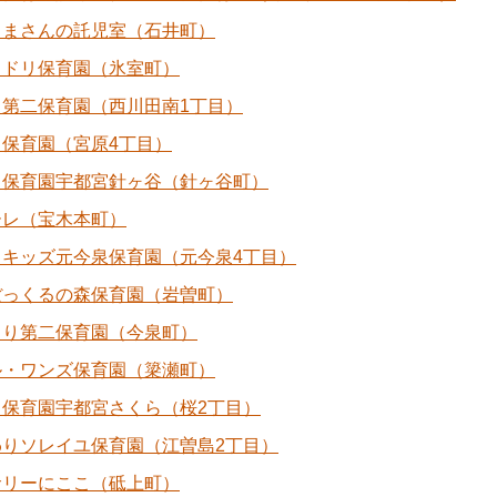
くまさんの託児室（石井町）
ミドリ保育園（氷室町）
と第二保育園（西川田南1丁目）
こ保育園（宮原4丁目）
ら保育園宇都宮針ヶ谷（針ヶ谷町）
ーレ（宝木本町）
イキッズ元今泉保育園（元今泉4丁目）
ぼっくるの森保育園（岩曽町）
とり第二保育園（今泉町）
ル・ワンズ保育園（簗瀬町）
ら保育園宇都宮さくら（桜2丁目）
わりソレイユ保育園（江曽島2丁目）
サリーにここ（砥上町）