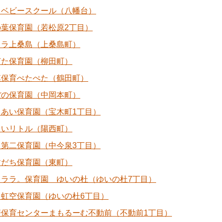
らベビースクール（八幡台）
の葉保育園（若松原2丁目）
カラ上桑島（上桑島町）
ぎた保育園（柳田町）
模保育ぺたぺた（鶴田町）
ぼの保育園（中岡本町）
・あい保育園（宝木町1丁目）
さいリトル（陽西町）
り第二保育園（中今泉3丁目）
すだち保育園（東町）
キララ。保育園 ゆいの杜（ゆいの杜7丁目）
と虹空保育園（ゆいの杜6丁目）
警保育センターまもるーむ不動前（不動前1丁目）