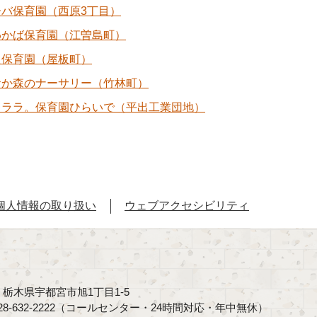
ーバ保育園（西原3丁目）
わかば保育園（江曽島町）
た保育園（屋板町）
おか森のナーサリー（竹林町）
キララ。保育園ひらいで（平出工業団地）
個人情報の取り扱い
ウェブアクセシビリティ
40 栃木県宇都宮市旭1丁目1-5
8-632-2222（コールセンター・24時間対応・年中無休）