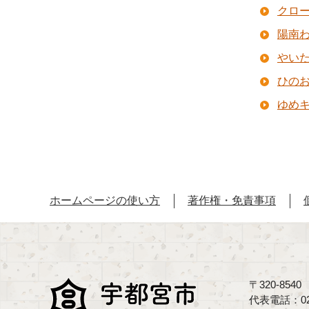
クロ
陽南
やい
ひの
ゆめ
ホームページの使い方
著作権・免責事項
〒320-85
代表電話：02