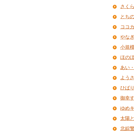
さく
とち
ココ
やな
小規
ほの
あい
よう
ひば
御幸
ゆめ
太陽
北綜