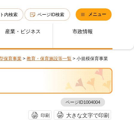
メニュー
ト内検索
ページID検索
産業・ビジネス
市政情報
型保育事業
>
教育・保育施設等一覧
> 小規模保育事業
ページID1004004
大きな文字で印刷
印刷