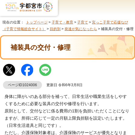
現在の位置：
トップページ
>
子育て・教育
>
子育て
>
宮っこ子育て応援なび
（子育て情報総合サイト）
>
目的別
>
発達が気になったら
> 補装具の交付・修理
補装具の交付・修理
ページID1024006
更新日 令和6年3月8日
身体に障がいのある部分を補って、日常生活や職業生活をしやす
くするために必要な装具の交付や修理を行います。
原則として、交付などに係る費用の1割を負担いただくことになり
ますが、所得に応じて一定の月額上限負担額を設定いたします。
（日常生活道具と同じです）。
ただし、介護保険対象者は、介護保険のサービスが優先となりま