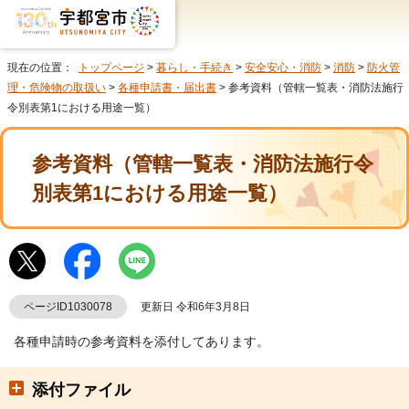
現在の位置：
トップページ
>
暮らし・手続き
>
安全安心・消防
>
消防
>
防火管
理・危険物の取扱い
>
各種申請書・届出書
> 参考資料（管轄一覧表・消防法施行
令別表第1における用途一覧）
参考資料（管轄一覧表・消防法施行令
別表第1における用途一覧）
ページID1030078
更新日 令和6年3月8日
各種申請時の参考資料を添付してあります。
添付ファイル