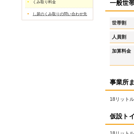
一般世
くみ取り料金
し尿のくみ取りの問い合わせ先
世帯割
人員割
加算料金
事業所
18リットル
仮設ト
18リットル