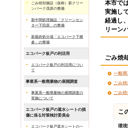
本市で
ごみ焼却施設（仮称）新クリー
ンパーク茂原の整備
実施し
経過し
新中間処理施設「クリーンセン
ター下田原」の整備
リーン
新最終処分場「エコパーク下横
倉」の整備
エコパーク板戸の利活用
ごみ焼
エコパーク板戸の利活用につい
て
一般廃
事業系一般廃棄物の展開調査
ごみ焼
ごみ焼
事業系一般廃棄物の展開調査の
実施について
エコパーク板戸の遮水シートの損
こ
傷に係る対策検討委員会
環境
エコパーク板戸遮水シートの一