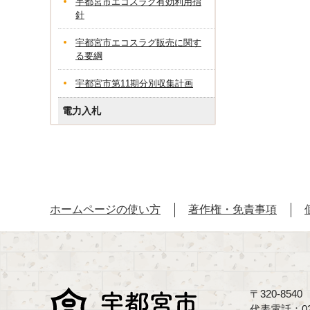
宇都宮市エコスラグ有効利用指
針
宇都宮市エコスラグ販売に関す
る要綱
宇都宮市第11期分別収集計画
電力入札
ホームページの使い方
著作権・免責事項
〒320-85
代表電話：02