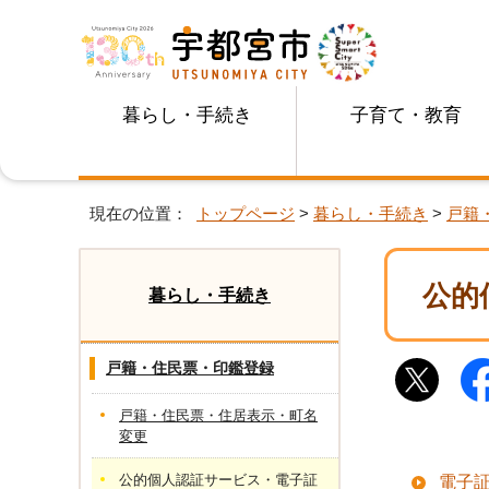
暮らし・手続き
子育て・教育
現在の位置：
トップページ
>
暮らし・手続き
>
戸籍
公的
暮らし・手続き
戸籍・住民票・印鑑登録
戸籍・住民票・住居表示・町名
変更
公的個人認証サービス・電子証
電子