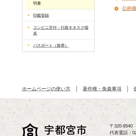
明書
公的
印鑑登録
コンビニ交付・行政キオスク端
末
パスポート（旅券）
ホームページの使い方
著作権・免責事項
〒320-85
代表電話：02