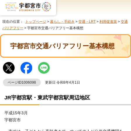
現在の位置：
トップページ
>
暮らし・手続き
>
交通・LRT
>
利用促進策
>
交通
バリアフリー
> 宇都宮市交通バリアフリー基本構想
宇都宮市交通バリアフリー基本構想
ページID1006098
更新日 令和8年4月1日
JR宇都宮駅・東武宇都宮駅周辺地区
平成15年3月
宇都宮市