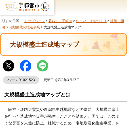
現在の位置：
トップページ
>
暮らし・手続き
>
住まい・まちづくり
>
建築・開
発
>
宅地耐震化推進事業
> 大規模盛土造成地マップ
大規模盛土造成地マップ
ページID1021523
更新日 令和8年3月17日
大規模盛土造成地マップとは
阪神・淡路大震災や新潟県中越地震などの際に、大規模に盛土
を行った造成地で災害が発生したことを踏まえ、国では、このよ
うな災害を未然に防止、軽減するため「宅地耐震化推進事業」を