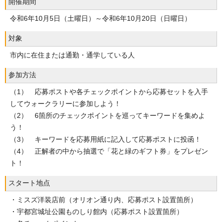
開催期間
令和6年10月5日（土曜日）～令和6年10月20日（日曜日）
対象
市内に在住または通勤・通学している人
参加方法
（1） 応募ポストや各チェックポイントから応募セットを入手
してウォークラリーに参加しよう！
（2） 6箇所のチェックポイントを巡ってキーワードを集めよ
う！
（3） キーワードを応募用紙に記入して応募ポストに投函！
（4） 正解者の中から抽選で「花と緑のギフト券」をプレゼン
ト！
スタート地点
・ミスズ洋装店前（オリオン通り内、応募ポスト設置箇所）
・宇都宮城址公園ものしり館内（応募ポスト設置箇所）