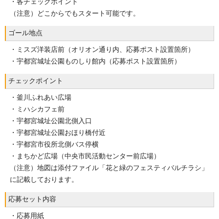
・各チェックポイント
（注意）どこからでもスタート可能です。
ゴール地点
・ミスズ洋装店前（オリオン通り内、応募ポスト設置箇所）
・宇都宮城址公園ものしり館内（応募ポスト設置箇所）
チェックポイント
・釜川ふれあい広場
・ミハシカフェ前
・宇都宮城址公園北側入口
・宇都宮城址公園おほり橋付近
・宇都宮市役所北側バス停横
・まちかど広場（中央市民活動センター前広場）
（注意）地図は添付ファイル「花と緑のフェスティバルチラシ」
に記載しております。
応募セット内容
・応募用紙