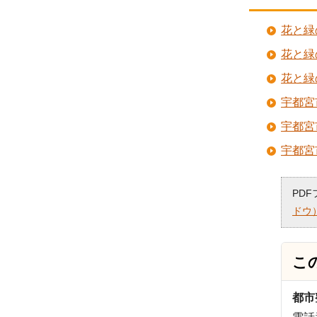
花と緑
花と緑
花と緑
宇都宮
宇都宮
宇都宮
PD
ドウ
こ
都市