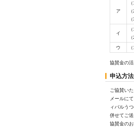
（
ア
（
（
（
イ
（
ウ
（
協賛金の活
申込方法
ご協賛いた
メールにて
ィバルうつ
併せてご送
協賛金のお