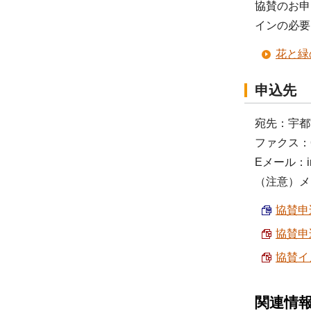
協賛のお申
インの必要
花と緑
申込先
宛先：宇都
ファクス：63
Eメール：info
（注意）メ
協賛申込
協賛申込
協賛イメ
関連情