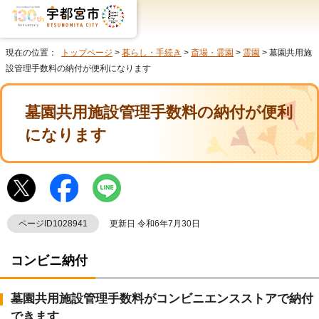
現在の位置：
トップページ
>
暮らし・手続き
>
斎場・霊園
>
霊園
> 墓園共用施
設管理手数料の納付が便利になります
墓園共用施設管理手数料の納付が便利
になります
ページID1028941
更新日 令和6年7月30日
コンビニ納付
墓園共用施設管理手数料がコンビニエンスストアで納付
できます