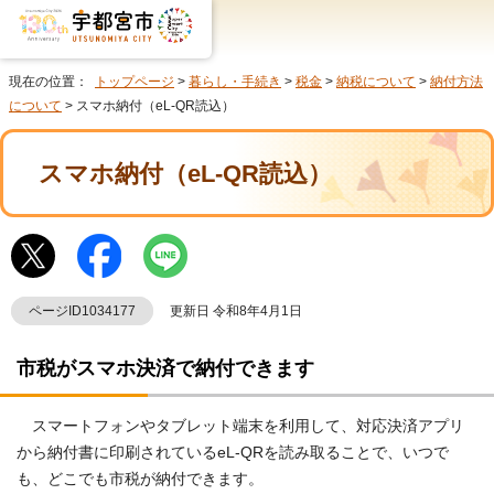
現在の位置：
トップページ
>
暮らし・手続き
>
税金
>
納税について
>
納付方法
について
> スマホ納付（eL-QR読込）
スマホ納付（eL-QR読込）
ページID1034177
更新日 令和8年4月1日
市税がスマホ決済で納付できます
スマートフォンやタブレット端末を利用して、対応決済アプリ
から納付書に印刷されているeL-QRを読み取ることで、いつで
も、どこでも市税が納付できます。