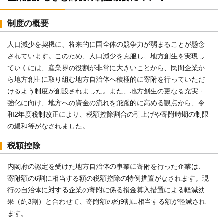
制度の概要
人口減少を契機に、将来的に国全体の競争力が弱まることが懸念
されています。このため、人口減少を克服し、地方創生を実現し
ていくには、産業界の役割が非常に大きいことから、民間企業か
ら地方創生に取り組む地方自治体へ積極的に寄附を行っていただ
けるよう制度が創設されました。また、地方創生の更なる充実・
強化に向け、地方への資金の流れを飛躍的に高める観点から、令
和2年度税制改正により、税額控除割合の引上げや寄附時期の制限
の緩和等がなされました。
税額控除
内閣府の認定を受けた地方自治体の事業に寄附を行った企業は、
寄附額の6割に相当する額の税額控除の特例措置がなされます。現
行の自治体に対する企業の寄附に係る損金算入措置による軽減効
果（約3割）と合わせて、寄附額の約9割に相当する額が軽減され
ます。