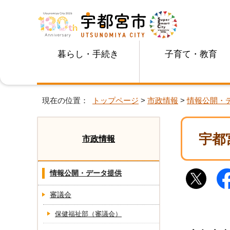
暮らし・手続き
子育て・教育
現在の位置：
トップページ
>
市政情報
>
情報公開・
宇都
市政情報
情報公開・データ提供
審議会
保健福祉部（審議会）