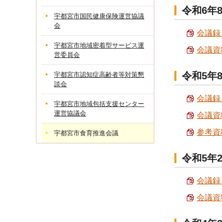
令和6年
宇都宮市国民健康保険運営協議
会
会議録 
宇都宮市地域密着型サービス運
会議資料
営委員会
令和5年
宇都宮市認知症高齢者等対策懇
談会
会議録 
宇都宮市地域包括支援センター
運営協議会
会議資料
参考資料
宇都宮市食育推進会議
令和5年
会議録 
会議資料