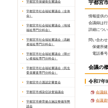
宇都宮
宇都宮市保健衛生審議会
宇都宮市社会福祉審議会（全体
会）
情報提供の
会議録は行
宇都宮市社会福祉審議会（地域
詳細につい
福祉専門分科会）
宇都宮市社会福祉審議会（高齢
問い合わせ
者福祉専門分科会）
保健所健
電話番号：02
宇都宮市社会福祉審議会（障が
い者福祉専門分科会）
会議の
宇都宮市社会福祉審議会（民生
委員審査専門分科会）
令和7年
宇都宮市介護認定審査会
宇都宮市感染症診査協議会
会議録 
会議資料
宇都宮市療育拠点施設整備等懇
談会