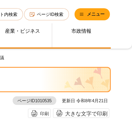
メニュー
ト内検索
ページID検索
産業・ビジネス
市政情報
会議
ページID1010535
更新日 令和8年4月21日
大きな文字で印刷
印刷