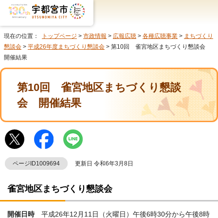
現在の位置：
トップページ
>
市政情報
>
広報広聴
>
各種広聴事業
>
まちづくり
懇談会
>
平成26年度まちづくり懇談会
> 第10回 雀宮地区まちづくり懇談会
開催結果
第10回 雀宮地区まちづくり懇談
会 開催結果
ページID1009694
更新日 令和6年3月8日
雀宮地区まちづくり懇談会
開催日時
平成26年12月11日（火曜日）午後6時30分から午後8時