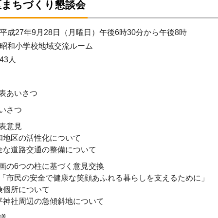
区まちづくり懇談会
平成27年9月28日（月曜日）午後6時30分から午後8時
昭和小学校地域交流ルーム
43人
表あいさつ
いさつ
表意見
和地区の活性化について
全な道路交通の整備について
画の6つの柱に基づく意見交換
「市民の安全で健康な笑顔あふれる暮らしを支えるために」
険個所について
平神社周辺の急傾斜地について
議