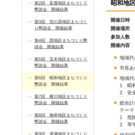
昭和地
第2回 富屋地区まちづくり
懇談会 開催結果
開催日時
第3回 宮の原地区まちづく
り懇談会 開催結果
開催場所
参加人数
第4回 西地区まちづくり懇
開催内容
談会 開催結果
地域代
第5回 宝木地区まちづくり
懇談会 開催結果
市長あ
第6回 昭和地区まちづくり
地域代
懇談会 開催結果
1 昭
2 安
第7回 横川地区まちづくり
懇談会 開催結果
総合計
テーマ
第8回 御幸地区まちづくり
1 危
懇談会 開催結果
2 琴
第9回 簗瀬地区まちづくり
自由討