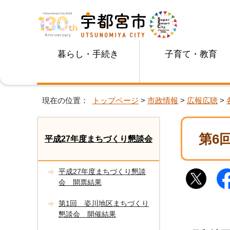
暮らし・手続き
子育て・教育
現在の位置：
トップページ
>
市政情報
>
広報広聴
>
第6
平成27年度まちづくり懇談会
平成27年度まちづくり懇談
会 開票結果
第1回 姿川地区まちづくり
懇談会 開催結果