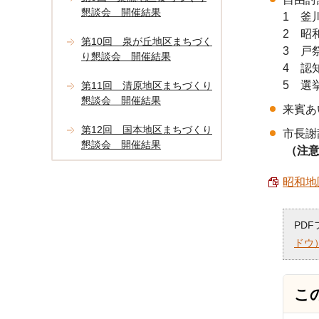
懇談会 開催結果
1 釜
2 昭
第10回 泉が丘地区まちづく
3 戸
り懇談会 開催結果
4 認
5 選
第11回 清原地区まちづくり
懇談会 開催結果
来賓あ
第12回 国本地区まちづくり
市長謝
懇談会 開催結果
（注意
昭和地
PD
ドウ
こ