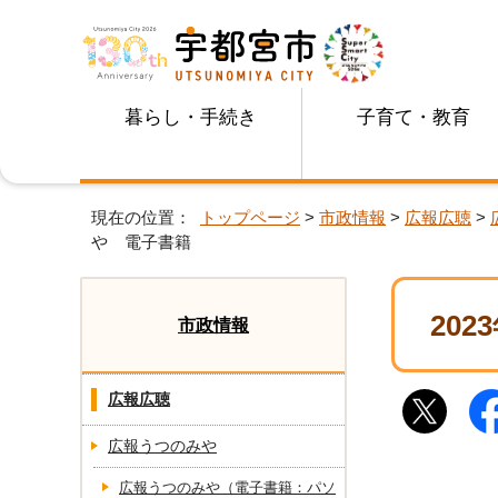
暮らし・手続き
子育て・教育
現在の位置：
トップページ
>
市政情報
>
広報広聴
>
や 電子書籍
20
市政情報
広報広聴
広報うつのみや
広報うつのみや（電子書籍：パソ