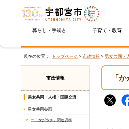
暮らし・手続き
子育て・教育
現在の位置：
トップページ
>
市政情報
>
男女共同・
「か
市政情報
男女共同・人権・国際交流
男女共同参画
ー「かがやき」関連資料