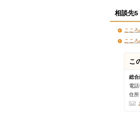
相談先5
こころ
こころ
こ
総合
電話番
住所