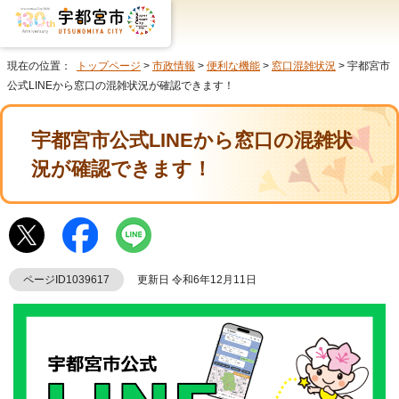
現在の位置：
トップページ
>
市政情報
>
便利な機能
>
窓口混雑状況
> 宇都宮市
公式LINEから窓口の混雑状況が確認できます！
宇都宮市公式LINEから窓口の混雑状
況が確認できます！
ページID1039617
更新日 令和6年12月11日