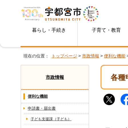
暮らし・手続き
子育て・教育
現在の位置：
トップページ
>
市政情報
>
便利な機能
各種
市政情報
便利な機能
申請書・届出書
子ども支援課（子ども）