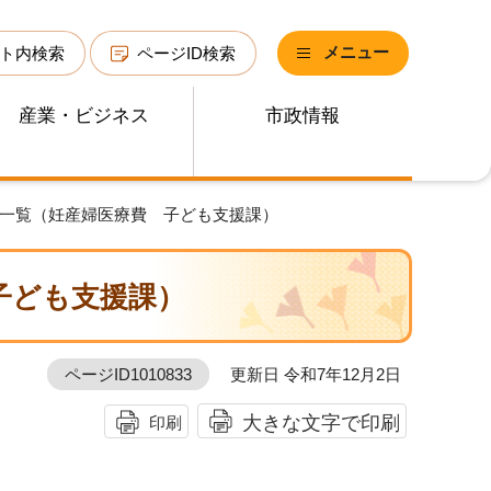
メニュー
ト内検索
ページID検索
産業・ビジネス
市政情報
書一覧（妊産婦医療費 子ども支援課）
子ども支援課）
ページID1010833
更新日 令和7年12月2日
大きな文字で印刷
印刷