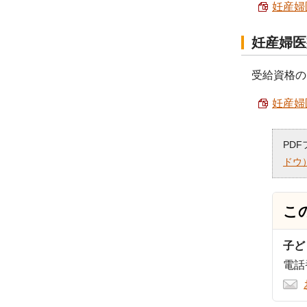
妊産婦
妊産婦医
受給資格の
妊産婦
PD
ドウ
こ
子ど
電話番