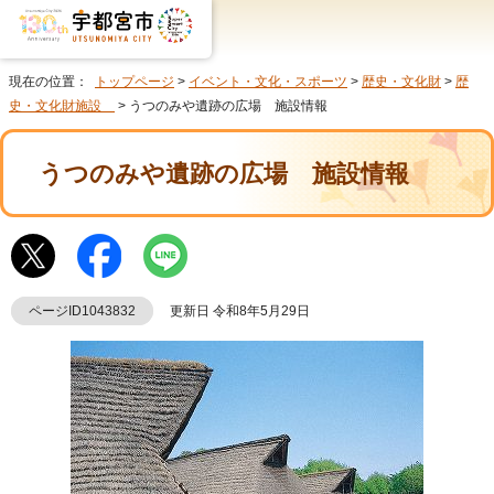
現在の位置：
トップページ
>
イベント・文化・スポーツ
>
歴史・文化財
>
歴
史・文化財施設
> うつのみや遺跡の広場 施設情報
うつのみや遺跡の広場 施設情報
ページID1043832
更新日 令和8年5月29日