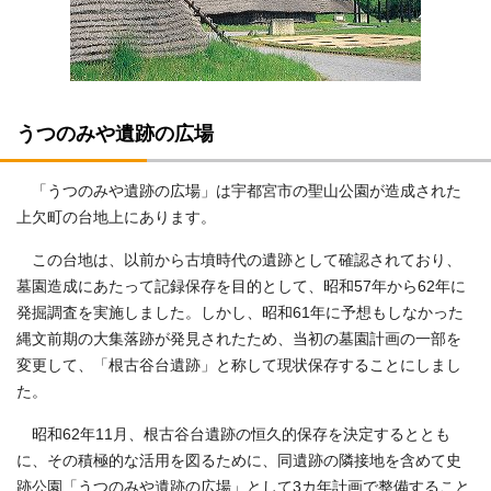
うつのみや遺跡の広場
「うつのみや遺跡の広場」は宇都宮市の聖山公園が造成された
上欠町の台地上にあります。
この台地は、以前から古墳時代の遺跡として確認されており、
墓園造成にあたって記録保存を目的として、昭和57年から62年に
発掘調査を実施しました。しかし、昭和61年に予想もしなかった
縄文前期の大集落跡が発見されたため、当初の墓園計画の一部を
変更して、「根古谷台遺跡」と称して現状保存することにしまし
た。
昭和62年11月、根古谷台遺跡の恒久的保存を決定するととも
に、その積極的な活用を図るために、同遺跡の隣接地を含めて史
跡公園「うつのみや遺跡の広場」として3カ年計画で整備すること