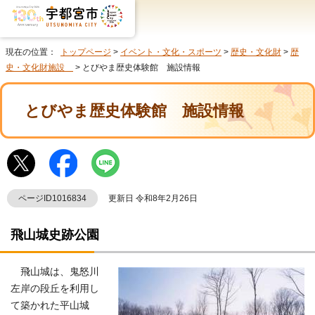
現在の位置：
トップページ
>
イベント・文化・スポーツ
>
歴史・文化財
>
歴
史・文化財施設
> とびやま歴史体験館 施設情報
とびやま歴史体験館 施設情報
ページID1016834
更新日 令和8年2月26日
飛山城史跡公園
飛山城は、鬼怒川
左岸の段丘を利用し
て築かれた平山城