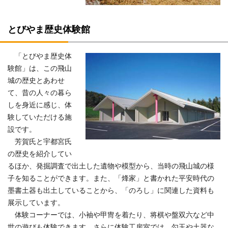
とびやま歴史体験館
「とびやま歴史体
験館」は、この飛山
城の歴史とあわせ
て、昔の人々の暮ら
しを身近に感じ、体
験していただける施
設です。
芳賀氏と宇都宮氏
の歴史を紹介してい
るほか、発掘調査で出土した遺物や模型から、当時の飛山城の様
子を知ることができます。また、「烽家」と書かれた平安時代の
墨書土器も出土していることから、「のろし」に関連した資料も
展示しています。
体験コーナーでは、小袖や甲冑を着たり、将棋や盤双六など中
世の遊びも体験できます。さらに体験工房室では、勾玉や土器な