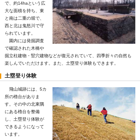
で、約14haという広
大な面積を持ち、東
と南は二重の堀で、
西と北は鬼怒川で守
られています。
園内には発掘調査
で確認された木橋や
掘立柱建物・竪穴建物などが復元されていて、四季折々の自然も
楽しんでいただけます。また、土塁登り体験もできます。
土塁登り体験
飛山城跡には、5カ
所の櫓台がありま
す。その中の北東隅
にある櫓台を整備
し、土塁登り体験が
できるようになって
います。