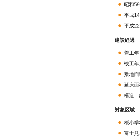
昭和5
平成1
平成2
建設経過
着工年
竣工年
敷地面積
延床面
構造 
対象区域
桜小学
富士見