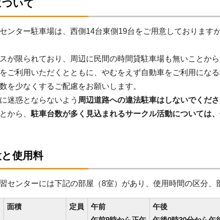
について
センター駐車場は、西側14台東側19台をご用意しております
スが限られており、周辺に民間の時間貸駐車場も無いことから
をご利用いただくとともに、やむをえず自動車をご利用になる
数を少なくするご配慮をお願いします。
に迷惑とならないよう
周辺道路への違法駐車はしないでくださ
とから、
駐車台数が多く見込まれるサークル活動については、
設と使用料
センターには下記の部屋（8室）があり、使用時間の区分、
面積
定員
午前
午後
午前9時から正午
午後0時30分から午