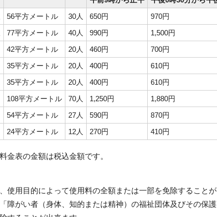
室
56平方メートル
30人
650円
970円
室
77平方メートル
40人
990円
1,500円
42平方メートル
20人
460円
700円
35平方メートル
20人
400円
610円
35平方メートル
20人
400円
610円
108平方メートル
70人
1,250円
1,880円
54平方メートル
27人
590円
870円
24平方メートル
12人
270円
410円
料金表の金額は税込金額です。
、使用目的によって使用料の全額または一部を免除することが
「障がい者（身体、知的または精神）の福祉団体及びその保護