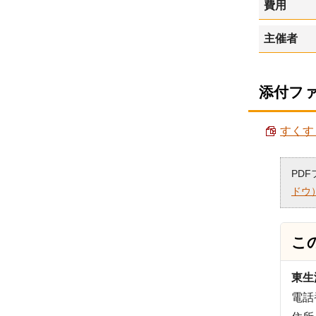
費用
主催者
添付フ
すくすく
PD
ドウ
こ
東生
電話番