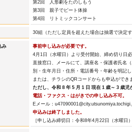
第2回 人形劇をたのしもう
第3回 親子でビート体操
第4回 リトミックコンサート
30組（ただし定員を超えた場合は抽選で決定
込み
事前申し込みが必要です。
4月1日（水曜日）より受付開始、締め切り日
直接窓口、メールにて、講座名・保護者氏名（
別・生年月日・住所・電話番号・年齢を明記し
または、チラシのQRコードからも申込ができ
ただし、令和 8 年 5 月 1 日 現在 1 歳～ 3 
電話・ファクス・はがきでの申し込み不可。
Eメール：u47090001@city.utsunomiya.tochigi.
申込みは終了しました。
［申し込み締切日：令和8年4月22日（水曜日）