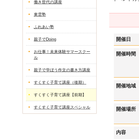
働き世代の講座
東雲塾
ふれあい塾
開催日
親子でDoing
お仕事！未来体験サマースクー
開催時間
ル
親子で学ぼう作文の書き方講座
すくすく子育て講座（後期）
開催地域
すくすく子育て講座【前期】
すくすく子育て講座スペシャル
開催場所
内容