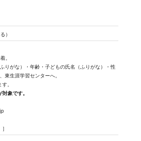
する）
必着。
ふりがな）・年齢・子どもの氏名（ふりがな）・性
、東生涯学習センターへ。
ます。
歳児が対象です。
jp
 ］