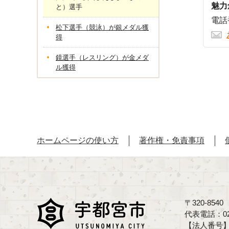
魅力
と）選手
電話番
松下選手（競泳）が銀メダル獲
得
鏡選手（レスリング）が金メダ
ル獲得
ホームページの使い方
著作権・免責事項
〒320-85
代表電話：02
【法人番号】70