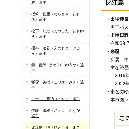
比江島
称えます
楢崎 智亜（ならさき とも
・出場種目
あ）選手
男子バス
松下 知之（まつした ともゆ
・出場日程
き）選手
令和6年7
榎本 遼香（えのもと はる
・
来歴
か）選手
所属 宇
鏡 優翔（かがみ ゆうか）選
主な戦歴
手
2016年
狐塚 美樹（こづか みき）選
2022年
手
・市とのゆ
ニナ― 賢治（けんじ）選手
本市拠点
佐藤 風雅（さとう ふうが）
選手
こ
比江島 慎（ひえじま まこ