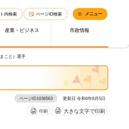
メニュー
ト内検索
ページID検索
産業・ビジネス
市政情報
 まこと）選手
ページID1036563
更新日 令和6年8月5日
大きな文字で印刷
印刷