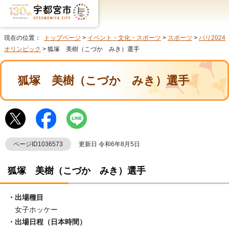
現在の位置：
トップページ
>
イベント・文化・スポーツ
>
スポーツ
>
パリ2024
オリンピック
> 狐塚 美樹（こづか みき）選手
狐塚 美樹（こづか みき）選手
ページID1036573
更新日 令和6年8月5日
狐塚 美樹（こづか みき）選手
・出場種目
女子ホッケー
・出場日程（日本時間）