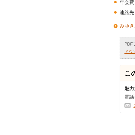
年会費 
連絡先 
みゆき
PD
ドウ
こ
魅力
電話番