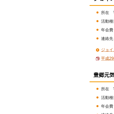
所在 
活動種
年会費 
連絡先 
ジョイ
平成29
豊郷元
所在 
活動種
年会費 