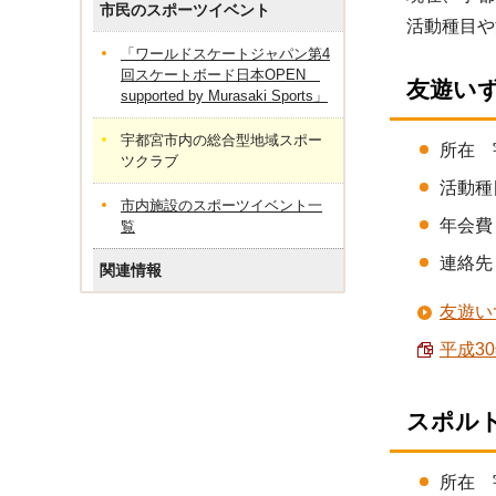
市民のスポーツイベント
活動種目や
「ワールドスケートジャパン第4
回スケートボード日本OPEN
友遊い
supported by Murasaki Sports」
宇都宮市内の総合型地域スポー
所在 
ツクラブ
活動種
市内施設のスポーツイベント一
年会費 
覧
連絡先 
関連情報
友遊い
平成30
スポルト
所在 