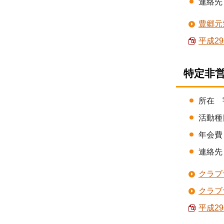
連絡先 
豊郷元
平成29
特定非
所在 
活動種
年会費 
連絡先 
クラブ
クラブ
平成29