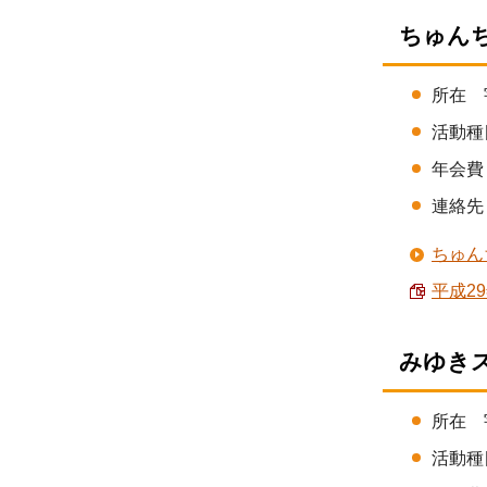
ちゅん
所在 
活動種
年会費 
連絡先 
ちゅん
平成29
みゆきス
所在 
活動種