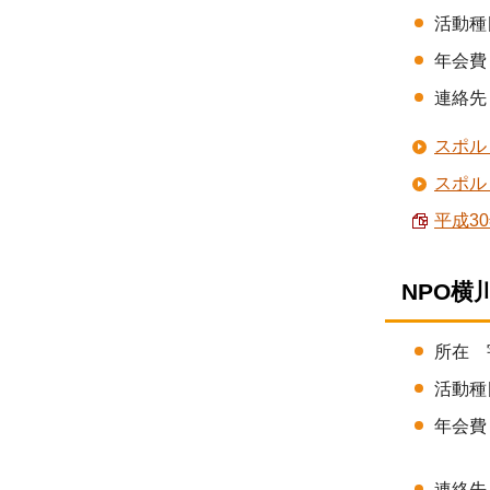
活動種
年会費 
連絡先 
スポル
スポル
平成30
NPO横
所在 
活動種
年会費
（半
連絡先 