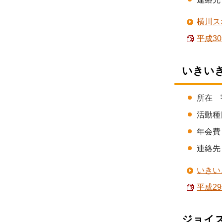
横川ス
平成30
いきい
所在 
活動種
年会費 
連絡先 
いきい
平成29
ジョイ