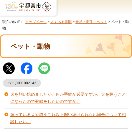
現在の位置：
トップページ
>
よくある質問
>
食品・衛生・ペット
> ペット・動
物
ペット・動物
ページID1002143
犬を飼い始めましたが、何か手続が必要ですか。犬を飼うこと
になったので登録をしたいのですが。
飼っている犬や猫をこれ以上飼い続けられない場合について相
談したい。